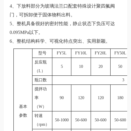
4、下放料部分为玻璃法兰口配套特殊设计聚四氟阀
门，可拆卸便于固体物料出料。
5、整机具备很好
的密封性能，静止状态下负压可达
0.095MPa以下。
6、整机结构科学、可视化特点突出、实用新颖。
型号
FY5L
FY10L
FY20L
FY50L
反应瓶
5
10
20
50
（L）
瓶口数
3
搅拌功
率
90
120
120
180
基本
（W）
参数
转速
50-1000
50-600
50-600
50-600
（rpm）