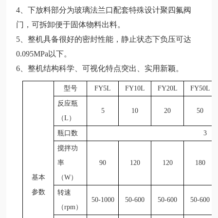
4、下放料部分为玻璃法兰口配套特殊设计聚四氟阀
门，可拆卸便于固体物料出料。
5、整机具备很好
的密封性能，静止状态下负压可达
0.095MPa以下。
6、整机结构科学、可视化特点突出、实用新颖。
型号
FY5L
FY10L
FY20L
FY50L
反应瓶
5
10
20
50
（L）
瓶口数
3
搅拌功
率
90
120
120
180
基本
（W）
参数
转速
50-1000
50-600
50-600
50-600
（rpm）