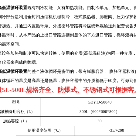
高低温循环装置
既有制冷功能，又有加热功能。由制冷单元、加热单元、
制冷部分是利用全封闭压缩机机械制冷，板式换热器、膨胀阀、压力保护
行加热。
并通过内置循环泵、外接循环管路将冷媒或热媒输送到配套设备
外循环时，从本产品的上出口管路连接到釜体的下方进口管路，循环液再
的循环空间。
该设备加热和制冷可以快速转换，使用的介质
(高低温硅油)为同一种介质
台仪器来完成的弊端。
高低温循环装置
的整个液体循环是密闭的，带有膨胀容器， 膨胀容器和
液体循环的温度是高温还是低温，膨胀容器中的介质都低于60度。可做到
量
5
L-500L规格齐全、
防爆式、不锈钢式
可根据客
型号
GDYTJ-
50040
储液槽备用容积（L）
300L（600*600*800）
加热容腔（L）
30
使用温度范围（℃）
-35/+200