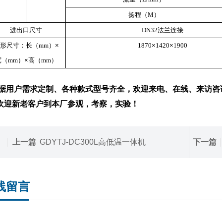
扬程（M）
进出口尺寸
DN32法兰连接
形尺寸：长（mm）
×
1870
×
1420
×
1900
宽（mm）
×
高（mm）
据用户需求定制、各种款式型号齐全，欢迎来电、在线、来访咨
新老客户到本厂参观，考察，实验！
上一篇
GDYTJ-DC300L高低温一体机
下一篇
线留言