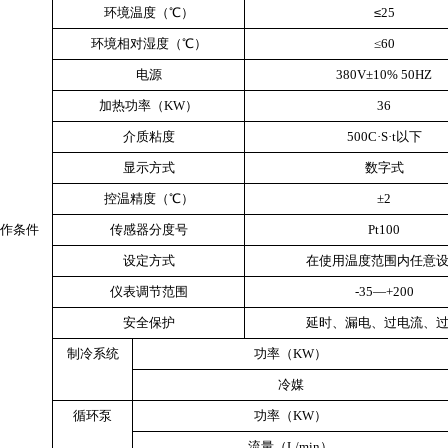
环境温度（℃）
≤
25
环境相对湿度（℃）
≤
60
电源
380V±10% 50HZ
加热功率（KW）
36
介质粘度
500C·S·t以下
显示方式
数字式
控温精度（℃）
±2
作条件
传感器分度号
Pt100
设定方式
在使用温度范围内任意
仪表调节范围
-35—+200
安全保护
延时、漏电、过电流、
制冷系统
功率（KW）
冷媒
循环泵
功率（KW）
流量（L/min）