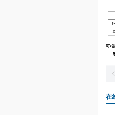
外
可根
欢迎
在