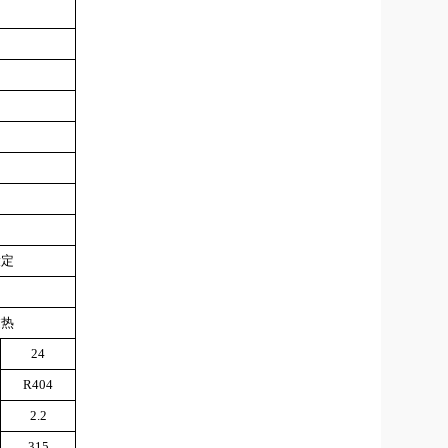
设定
过热
24
R404
2.2
315