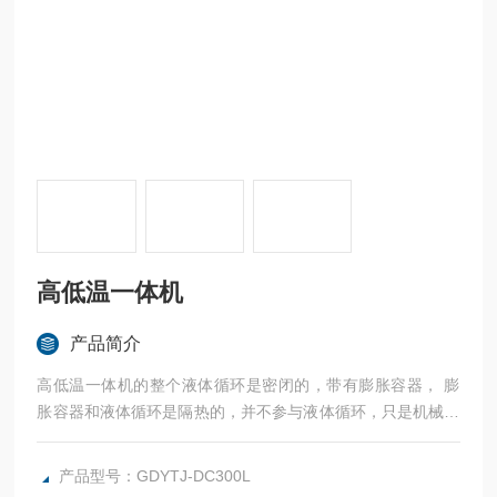
高低温一体机
产品简介
高低温一体机的整个液体循环是密闭的，带有膨胀容器， 膨
胀容器和液体循环是隔热的，并不参与液体循环，只是机械的
连接，不管液体循环的温度是高温还是低温，膨胀容器中的介
质都低于60度。可做到低温时没有水汽的吸收，高温时没有油
产品型号：GDYTJ-DC300L
雾的产生。