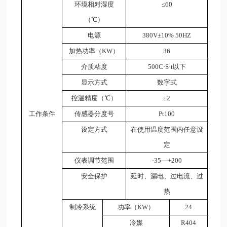
环境相对湿度
≤
60
（℃）
电源
380V±10% 50HZ
加热功率（KW）
36
介质粘度
500C·S·t以下
显示方式
数字式
控温精度（℃）
±2
工作条件
传感器分度号
Pt100
设定方式
在使用温度范围内任意设
定
仪表调节范围
-35—+200
安全保护
延时、漏电、过电流、过
热
制冷系统
功率（KW）
24
冷媒
R404