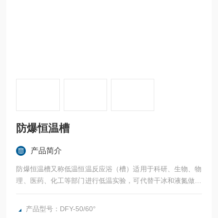
防爆恒温槽
产品简介
防爆恒温槽又称低温恒温反应浴（槽）适用于科研、生物、物
理、医药、化工等部门进行低温实验，可代替干冰和液氮做低
温反应和相关设备提供低温条件，又可以作为低温水槽做运用
粘度的测试，又可底部装磁力搅拌，分两段搅拌，使不锈钢槽
产品型号：DFY-50/60°
内温度更均匀，智能控温精细缜密等特点