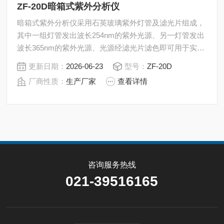
ZF-20D暗箱式紫外分析仪
暗箱式紫外分析仪采用石英玻璃紫外灯管及滤光片组成，
其中一组灯管发出波长254nm的紫外光源、另一灯管发出
波长365nm的紫外光源、光源经滤光片滤色即可用于实
验。两种光源能单独使用，亦可同时混合使用。为层析板
更新日期：
2026-06-23
型号：
ZF-20D
点样，定位照明，在座内还装有一根普通荧光灯，整机结
厂商性质：
生产厂家
查看详情
构简单轻便，零件通用性强，使用维修便捷。
咨询服务热线
021-39516165