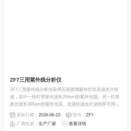
ZF7三用紫外线分析仪
ZF7三用紫外线分析仪采用石英玻璃紫外灯管及滤光片组
成，其中一组灯管发出波长254nm的紫外光源、另一灯管
发出波长365nm的紫外光源、光源经滤光片滤色即可用于
实验。两种光源能单独使用，亦可同时混合使用。为层析
更新日期：
2026-06-23
型号：
ZF7
板点样，定位照明，在座内还装有一根普通荧光灯，整机
厂商性质：
生产厂家
查看详情
结构简单轻便，零件通用性强，使用维修便捷。