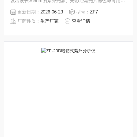
发出波长365nm的紫外光源、光源经滤光片滤色即可用于
实验。两种光源能单独使用，亦可同时混合使用。为层析
更新日期：
2026-06-23
型号：
ZF7
板点样，定位照明，在座内还装有一根普通荧光灯，整机
厂商性质：
生产厂家
查看详情
结构简单轻便，零件通用性强，使用维修便捷。