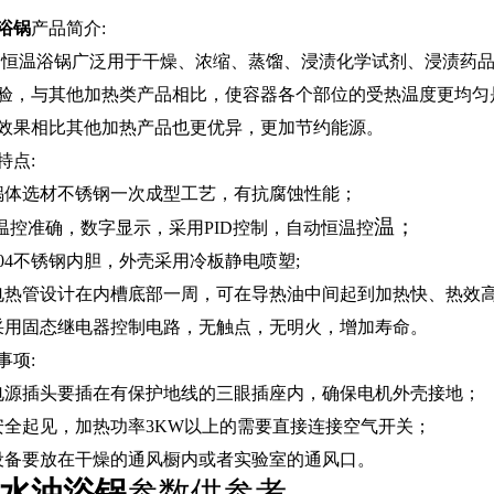
浴锅
产品简介:
恒温浴锅广泛用于干燥、浓缩、蒸馏、浸渍化学试剂、浸渍药
验，与其他加热类产品相比，使容器各个部位的受热温度更均匀
效果相比其他加热产品也更优异，更加节约能源。
特点:
锅体选材不锈钢一次成型工艺，有抗腐蚀性能；
温；
温控准确，数字显示，采用PID控制，自动恒温控
304不锈钢内胆，外壳采用冷板静电喷塑;
电热管设计在内槽底部一周，可在导热油中间起到加热快、热效
采用固态继电器控制电路，无触点，无明火，增加寿命。
事项:
电源插头
要插在有保护地线的三眼插座内，确保电机外壳接地；
安全起见，加热功率3KW以上的需要直接连接空气开关；
设备要放在干燥的通风橱内或者实验室的通风口。
水油浴锅
参数供参考