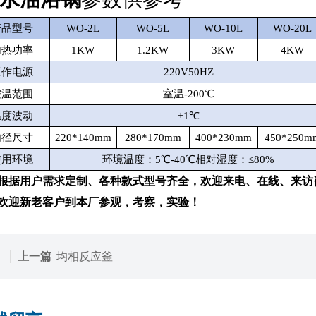
产品型号
WO-2L
WO-5L
WO-10L
WO-20L
加热功率
1KW
1.2KW
3KW
4KW
工作电源
220V50HZ
控温范围
室温-200℃
温度波动
±1℃
内径尺寸
220*140mm
280*170mm
400*230mm
450*250m
使用环境
环境温度：5℃-40℃相对湿度：≤80%
根据用户需求定制、各种款式型号齐全，欢迎来电、在线、来访
新老客户到本厂参观，考察，实验！
上一篇
均相反应釜