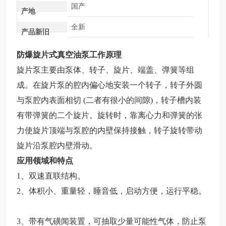
国产
产地
全新
产品新旧
防爆旋片式真空油泵
工作原理
旋片泵主要由泵体、转子、旋片、端盖、弹簧等组
成。在旋片泵的腔内偏心地安装一个转子，转子外圆
与泵腔内表面相切
(
二者有很小的间隙
)
，转子槽内装
有带弹簧的二个旋片。旋转时，靠离心力和弹簧的张
力使旋片顶端与泵腔的内壁保持接触，转子旋转带动
旋片沿泵腔内壁滑动
。
应用领域和特点
1
、
双速直联结构。
2
、
体积小、重量轻，睡音低，启动方便，运行平稳。
3
、
带有气磺闻装置，可抽取少量可能性气体，防止泵