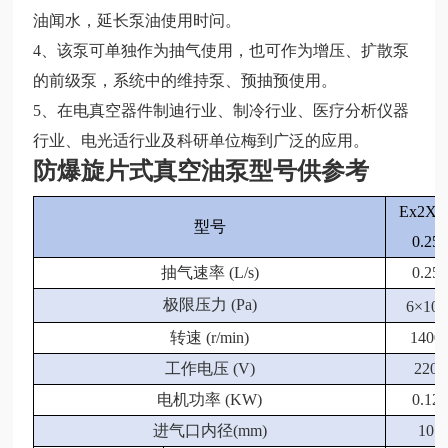
油闻水，延长泵油使用时问。
4
、
该泵可单独作为抽气使用，也可作为增压、扩散泵
的前级泵，系统中的维持泵、预抽预使用。
5
、
在电真空器件制迪行业、制冷行业、医疗分析仪器
行业、电光适行业及科研单位梅到广泛的应用。
防爆旋片式真空油泵型号供参考
Ex
2XZ
型号
0.25
抽气速率 (L/s)
0.25
极限压力 (Pa)
6×10
-2
转速 (r/min)
1400
工作电压 (V)
220
电机功率 (KW)
0.12
进气口内径(mm)
10