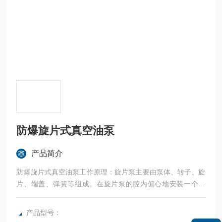
防爆旋片式真空油泵
产品简介
防爆旋片式真空油泵工作原理：旋片泵主要由泵体、转子、旋
片、端盖、弹簧等组成。在旋片泵的腔内偏心地安装一个转
子，转子外圆与泵腔内表面相切 (二者有很小的间隙)，转子槽
内装有带弹簧的二个旋片。旋转时，靠离心力和弹簧的张力使
产品型号：
旋片顶端与泵腔的内壁保持接触，转子旋转带动旋片沿泵腔内